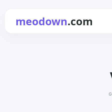
meodown
.com
G