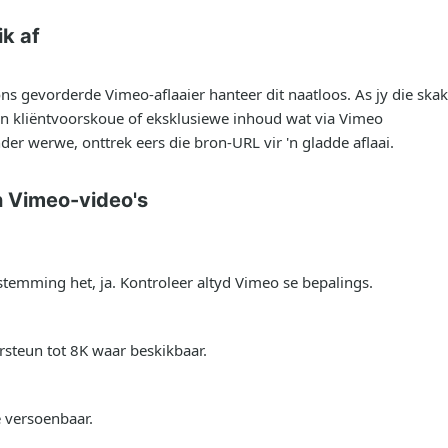
ik af
ons gevorderde Vimeo-aflaaier hanteer dit naatloos. As jy die ska
i van kliëntvoorskoue of eksklusiewe inhoud wat via Vimeo
er werwe, onttrek eers die bron-URL vir 'n gladde aflaai.
n Vimeo-video's
estemming het, ja. Kontroleer altyd Vimeo se bepalings.
rsteun tot 8K waar beskikbaar.
e versoenbaar.