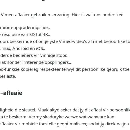
 Vimeo-aflaaier gebruikerservaring. Hier is wat ons onderskei:
emium-opgraderings nie..
resolusie van SD tot 4K..
oordbeskermde of ongelyste Vimeo-video's af (met behoorlike to
inux, Android en iOS..
erde bedieners vir vinnige stoor..
lak sonder irriterende opspringers..
funksie kopiereg respekteer terwyl dit persoonlike gebruik toelaat
esiaste.
-aflaaie
ligheid die sleutel. Maak altyd seker dat jy dit aflaai vir persoo
ata te beskerm. Vermy skaduryke werwe wat wanware kan
aaier vir mobiele toestelle geoptimaliseer, sodat jy direk na jou 