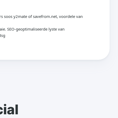
rs soos y2mate of savefrom.net, voordele van
aaie. SEO-geoptimaliseerde lyste van
tsg
ial