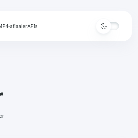
P4-aflaaier
APIs
r
or