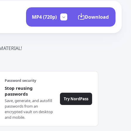
Download
ATERIAL!
Password security
Stop reusing
passwords
Try NordPass
Save, generate, and autofill
passwords from an
encrypted vault on desktop
and mobile.