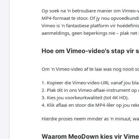
Op soek na 'n betroubare manier om Vimeo-vid
MP4-formaat te stoor. Of jy nou opvoedkundig
Vimeo is 'n fantastiese platform vir hoëdefin
aanmeldings, geen beperkings nie – plak net d
Hoe om Vimeo-video's stap vir st
Om 'n Vimeo-video af te laai was nog nooit 
Kopieer die Vimeo-video-URL vanaf jou blaa
Plak dit in ons Vimeo-aflaai-instrument 
Kies jou voorkeurkwaliteit (tot 4K HD).
Klik aflaai en stoor die MP4-lêer op jou rek
Hierdie proses neem minder as 'n minuut, wat
Waarom MeoDown kies vir Vimeo