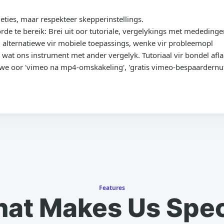
ties, maar respekteer skepperinstellings.
 te bereik: Brei uit oor tutoriale, vergelykings met mededinge
, alternatiewe vir mobiele toepassings, wenke vir probleemopl
ng wat ons instrument met ander vergelyk. Tutoriaal vir bondel afl
awe oor 'vimeo na mp4-omskakeling', 'gratis vimeo-bespaardernu
Features
at Makes Us Spec