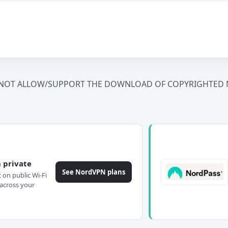
NOT ALLOW/SUPPORT THE DOWNLOAD OF COPYRIGHTED M
 private
See NordVPN plans
c on public Wi-Fi
across your