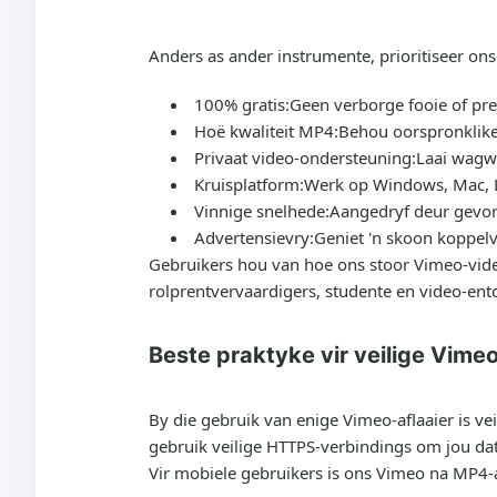
Anders as ander instrumente, prioritiseer ons
100% gratis:
Geen verborge fooie of pr
Hoë kwaliteit MP4:
Behou oorspronklike 
Privaat video-ondersteuning:
Laai wagw
Kruisplatform:
Werk op Windows, Mac, L
Vinnige snelhede:
Aangedryf deur gevord
Advertensievry:
Geniet 'n skoon koppelv
Gebruikers hou van hoe ons stoor Vimeo-video-
rolprentvervaardigers, studente en video-ento
Beste praktyke vir veilige Vimeo
By die gebruik van enige Vimeo-aflaaier is vei
gebruik veilige HTTPS-verbindings om jou d
Vir mobiele gebruikers is ons Vimeo na MP4-afl