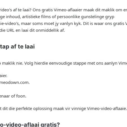
eo's af te laai? Ons gratis Vimeo-aflaaier maak dit maklik om e
e inhoud, artistieke films of persoonlike gunstelinge gryp
isie-video's, maar soms moet jy vanlyn kyk. Dit is waar ons grati
ie URL en laai dit onmiddellik af.
ap af te laai
so maklik nie. Volg hierdie eenvoudige stappe met ons aanlyn V
ier.
op meodown.com.
enaar of foon.
 dit die perfekte oplossing maak vir vinnige Vimeo-video-aflaaie.
-video-aflaai gratis?