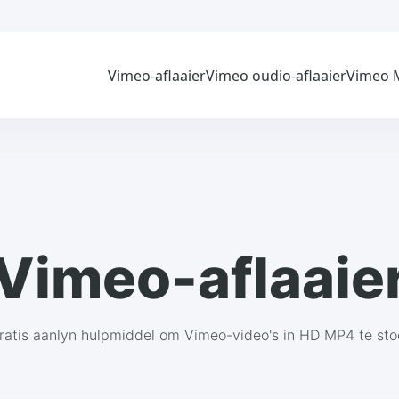
Vimeo-aflaaier
Vimeo oudio-aflaaier
Vimeo M
Vimeo-aflaaie
ratis aanlyn hulpmiddel om Vimeo-video's in HD MP4 te sto