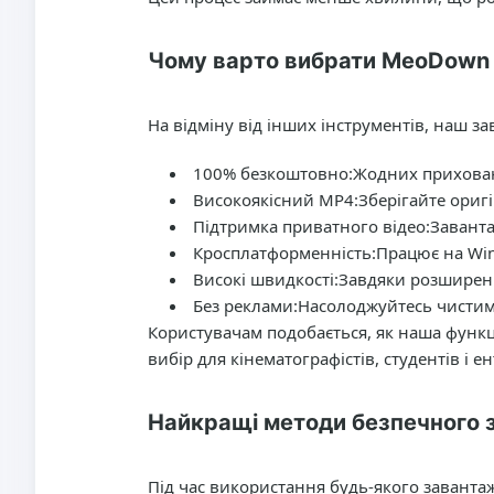
Чому варто вибрати MeoDown 
На відміну від інших інструментів, наш за
100% безкоштовно:
Жодних прихован
Високоякісний MP4:
Зберігайте оригі
Підтримка приватного відео:
Заванта
Кросплатформенність:
Працює на Wind
Високі швидкості:
Завдяки розширен
Без реклами:
Насолоджуйтесь чистим 
Користувачам подобається, як наша функц
вибір для кінематографістів, студентів і ент
Найкращі методи безпечного 
Під час використання будь-якого заванта