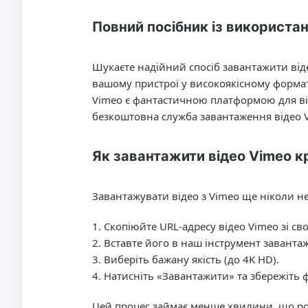
Повний посібник із використа
Шукаєте надійний спосіб завантажити від
вашому пристрої у високоякісному формат
Vimeo є фантастичною платформою для від
безкоштовна служба завантаження відео V
Як завантажити відео Vimeo к
Завантажувати відео з Vimeo ще ніколи не
Скопіюйте URL-адресу відео Vimeo зі сво
Вставте його в наш інструмент завант
Виберіть бажану якість (до 4K HD).
Натисніть «Завантажити» та збережіть 
Цей процес займає менше хвилини, що ро