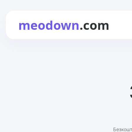
meodown
.com
Безкошт