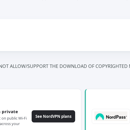
NOT ALLOW/SUPPORT THE DOWNLOAD OF COPYRIGHTED M
 private
See NordVPN plans
c on public Wi-Fi
across your