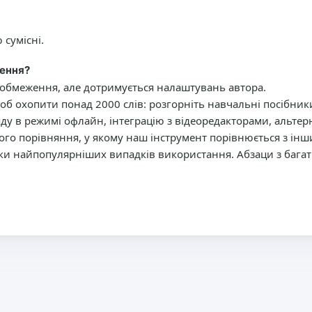
ю сумісні.
ження?
 обмеження, але дотримується налаштувань автора.
об охопити понад 2000 слів: розгорніть навчальні посібник
яду в режимі офлайн, інтеграцію з відеоредакторами, альте
го порівняння, у якому наш інструмент порівнюється з інш
ски найпопулярніших випадків використання. Абзаци з баг