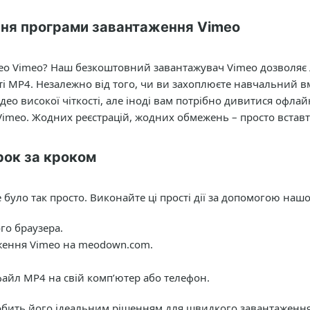
ння програми завантаження Vimeo
ео Vimeo? Наш безкоштовний завантажувач Vimeo дозволяє л
і MP4. Незалежно від того, чи ви захоплюєте навчальний вм
ео високої чіткості, але іноді вам потрібно дивитися офла
imeo. Жодних реєстрацій, жодних обмежень – просто вставт
рок за кроком
 було так просто. Виконайте ці прості дії за допомогою на
го браузера.
аження Vimeo на meodown.com.
файл MP4 на свій комп’ютер або телефон.
бить його ідеальним рішенням для швидкого завантаження 