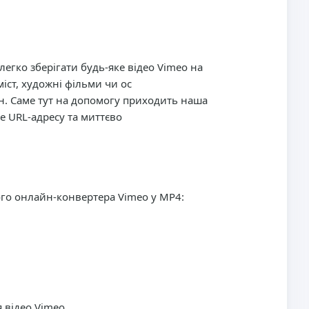
егко зберігати будь-яке відео Vimeo на
іст, художні фільми чи ос
йн. Саме тут на допомогу приходить наша
е URL-адресу та миттєво
шого онлайн-конвертера Vimeo у MP4:
відео Vimeo.