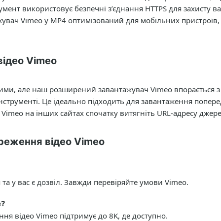
мент використовує безпечні з’єднання HTTPS для захисту в
жувач Vimeo у MP4 оптимізований для мобільних пристроїв,
відео Vimeo
ими, але наш розширений завантажувач Vimeo впорається з 
інструменті. Це ідеально підходить для завантаження поперед
 Vimeo на інших сайтах спочатку витягніть URL-адресу джер
реження відео Vimeo
та у вас є дозвіл. Завжди перевіряйте умови Vimeo.
е?
я відео Vimeo підтримує до 8K, де доступно.