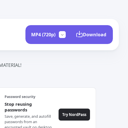
Download
ATERIAL!
Password security
Stop reusing
passwords
Try NordPass
Save, generate, and autofill
passwords from an
encrypted vault on desktop