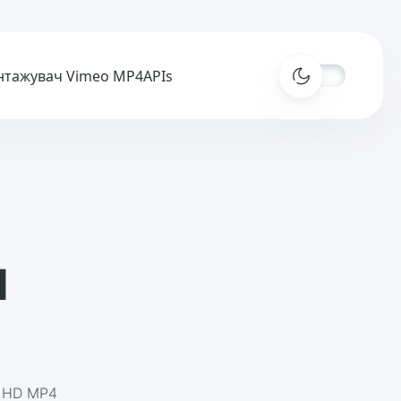
нтажувач Vimeo MP4
APIs
ч
у HD MP4