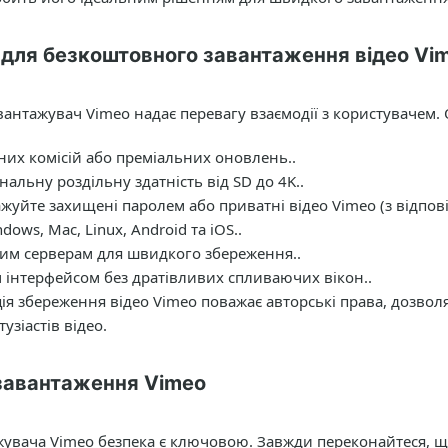
для безкоштовного завантаження відео Vi
вантажувач Vimeo надає перевагу взаємодії з користувачем. 
их комісій або преміальних оновлень..
нальну роздільну здатність від SD до 4K..
жуйте захищені паролем або приватні відео Vimeo (з відпов
ows, Mac, Linux, Android та iOS..
им серверам для швидкого збереження..
інтерфейсом без дратівливих спливаючих вікон..
ія збереження відео Vimeo поважає авторські права, дозвол
узіастів відео.
завантаження Vimeo
жувача Vimeo безпека є ключовою. Завжди переконайтеся, щ