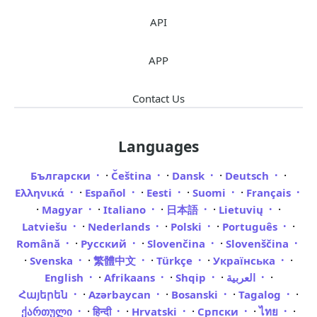
API
APP
Contact Us
Languages
·
·
·
·
Български
Čeština
Dansk
Deutsch
·
·
·
·
Ελληνικά
Español
Eesti
Suomi
Français
·
·
·
·
·
Magyar
Italiano
日本語
Lietuvių
·
·
·
·
Latviešu
Nederlands
Polski
Português
·
·
·
Română
Русский
Slovenčina
Slovenščina
·
·
·
·
·
Svenska
繁體中文
Türkçe
Українська
·
·
·
·
English
Afrikaans
Shqip
العربية
·
·
·
·
Հայերեն
Azərbaycan
Bosanski
Tagalog
·
·
·
·
·
ქართული
हिन्दी
Hrvatski
Српски
ไทย