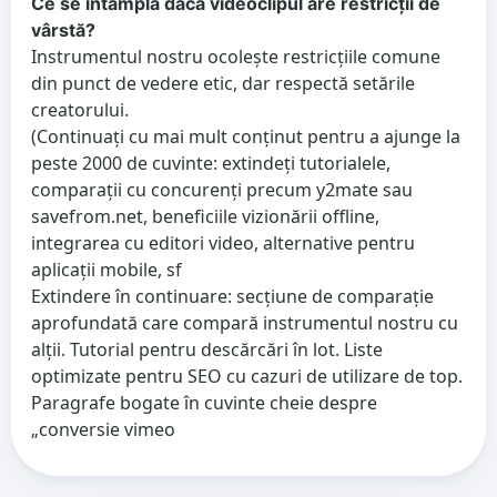
Ce se întâmplă dacă videoclipul are restricții de
vârstă?
Instrumentul nostru ocolește restricțiile comune
din punct de vedere etic, dar respectă setările
creatorului.
(Continuați cu mai mult conținut pentru a ajunge la
peste 2000 de cuvinte: extindeți tutorialele,
comparații cu concurenți precum y2mate sau
savefrom.net, beneficiile vizionării offline,
integrarea cu editori video, alternative pentru
aplicații mobile, sf
Extindere în continuare: secțiune de comparație
aprofundată care compară instrumentul nostru cu
alții. Tutorial pentru descărcări în lot. Liste
optimizate pentru SEO cu cazuri de utilizare de top.
Paragrafe bogate în cuvinte cheie despre
„conversie vimeo