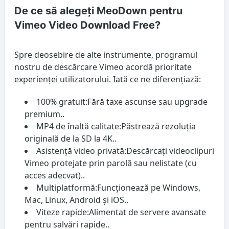
De ce să alegeți MeoDown pentru
Vimeo Video Download Free?
Spre deosebire de alte instrumente, programul
nostru de descărcare Vimeo acordă prioritate
experienței utilizatorului. Iată ce ne diferențiază:
100% gratuit:
Fără taxe ascunse sau upgrade
premium..
MP4 de înaltă calitate:
Păstrează rezoluția
originală de la SD la 4K..
Asistență video privată:
Descărcați videoclipuri
Vimeo protejate prin parolă sau nelistate (cu
acces adecvat)..
Multiplatformă:
Funcționează pe Windows,
Mac, Linux, Android și iOS..
Viteze rapide:
Alimentat de servere avansate
pentru salvări rapide..