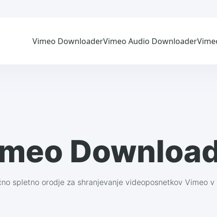
Vimeo Downloader
Vimeo Audio Downloader
Vime
imeo Download
čno spletno orodje za shranjevanje videoposnetkov Vimeo 