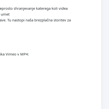
prosto shranjevanje katerega koli videa
, umet
ave. Tu nastopi naša brezplačna storitev za
nika Vimeo v MP4: