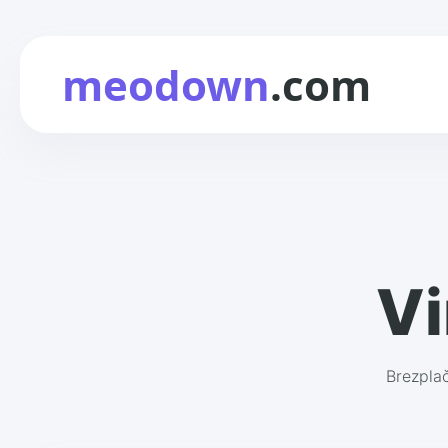
meodown
.com
V
Brezpla