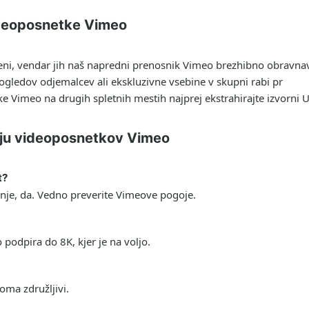
ideoposnetke Vimeo
ni, vendar jih naš napredni prenosnik Vimeo brezhibno obravnav
dogledov odjemalcev ali ekskluzivne vsebine v skupni rabi pr
ke Vimeo na drugih spletnih mestih najprej ekstrahirajte izvorni
nju videoposnetkov Vimeo
t?
nje, da. Vedno preverite Vimeove pogoje.
podpira do 8K, kjer je na voljo.
oma združljivi.