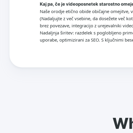
Kaj pa, če je videoposnetek starostno omej
Naše orodje etično obide običajne omejitve, v
(Nadaljujte z več vsebine, da dosežete več ko
brez povezave, integracijo z urejevalniki vide
Nadaljnja širitev: razdelek s poglobljeno pri
uporabe, optimizirani za SEO. S ključnimi be
Wh