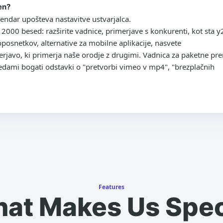
en?
endar upošteva nastavitve ustvarjalca.
t 2000 besed: razširite vadnice, primerjave s konkurenti, kot sta 
oposnetkov, alternative za mobilne aplikacije, nasvete
merjavo, ki primerja naše orodje z drugimi. Vadnica za paketne p
sedami bogati odstavki o "pretvorbi vimeo v mp4", "brezplačnih
Features
at Makes Us Spec