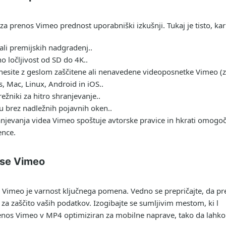
a prenos Vimeo prednost uporabniški izkušnji. Tukaj je tisto, kar
 ali premijskih nadgradenj..
o ločljivost od SD do 4K..
nesite z geslom zaščitene ali nenavedene videoposnetke Vimeo (
, Mac, Linux, Android in iOS..
ežniki za hitro shranjevanje..
u brez nadležnih pojavnih oken..
njevanja videa Vimeo spoštuje avtorske pravice in hkrati omogoč
ence.
ose Vimeo
s Vimeo je varnost ključnega pomena. Vedno se prepričajte, da p
a zaščito vaših podatkov. Izogibajte se sumljivim mestom, ki l
nos Vimeo v MP4 optimiziran za mobilne naprave, tako da lahko p