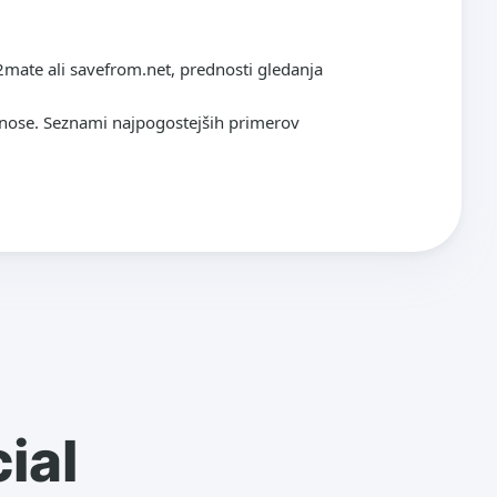
y2mate ali savefrom.net, prednosti gledanja
renose. Seznami najpogostejših primerov
ial