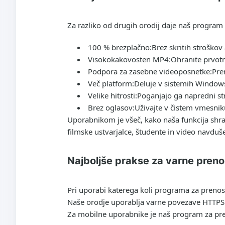
Za razliko od drugih orodij daje naš program z
100 % brezplačno:
Brez skritih stroškov
Visokokakovosten MP4:
Ohranite prvotn
Podpora za zasebne videoposnetke:
Pre
Več platform:
Deluje v sistemih Windows
Velike hitrosti:
Poganjajo ga napredni str
Brez oglasov:
Uživajte v čistem vmesnik
Uporabnikom je všeč, kako naša funkcija shra
filmske ustvarjalce, študente in video navduš
Najboljše prakse za varne pren
Pri uporabi katerega koli programa za preno
Naše orodje uporablja varne povezave HTTPS z
Za mobilne uporabnike je naš program za pre