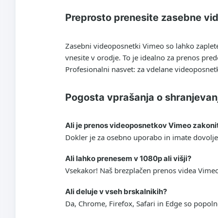
Preprosto prenesite zasebne v
Zasebni videoposnetki Vimeo so lahko zaplete
vnesite v orodje. To je idealno za prenos pre
Profesionalni nasvet: za vdelane videoposnet
Pogosta vprašanja o shranjeva
Ali je prenos videoposnetkov Vimeo zakoni
Dokler je za osebno uporabo in imate dovolje
Ali lahko prenesem v 1080p ali višji?
Vsekakor! Naš brezplačen prenos videa Vimeo 
Ali deluje v vseh brskalnikih?
Da, Chrome, Firefox, Safari in Edge so popoln