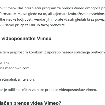
tkov Vimeo? Naš brezplačni program za prenos Vimeo omogoča pre
rmatu MP4. Ne glede na to, ali zajemate izobraževalne vsebine
ke visoke ločljivosti, vendar jih morate včasih gledati brez povez
v – samo prilepite URL in takoj prenesite.
i videoposnetke Vimeo
ledite tem preprostim korakom z uporabo našega spletnega pretvor
alnika.
eo na meodown.com.
ačunalnik ali telefon.
ar je odlična rešitev za hitre prenose videoposnetkov Vimeo.
lačen prenos videa Vimeo?