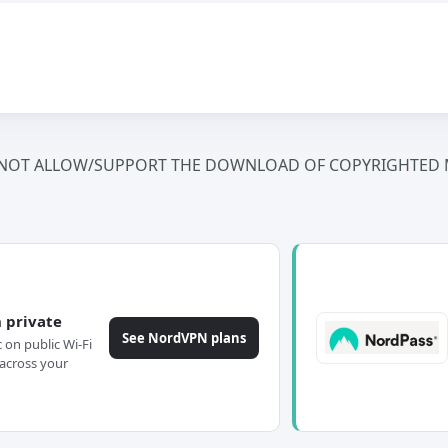
NOT ALLOW/SUPPORT THE DOWNLOAD OF COPYRIGHTED M
 private
See NordVPN plans
c on public Wi-Fi
across your