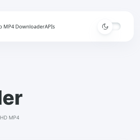
o MP4 Downloader
APIs
er
v HD MP4