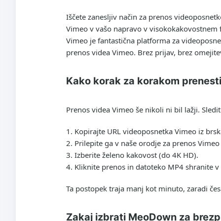
Iščete zanesljiv način za prenos videoposne
Vimeo v vašo napravo v visokokakovostnem fo
Vimeo je fantastična platforma za videoposnet
prenos videa Vimeo. Brez prijav, brez omejite
Kako korak za korakom prenest
Prenos videa Vimeo še nikoli ni bil lažji. S
Kopirajte URL videoposnetka Vimeo iz brsk
Prilepite ga v naše orodje za prenos Vim
Izberite želeno kakovost (do 4K HD).
Kliknite prenos in datoteko MP4 shranite v r
Ta postopek traja manj kot minuto, zaradi čes
Zakaj izbrati MeoDown za brezp