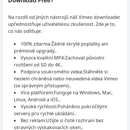
Download Free?
Na rozdíl od jiných nástrojů náš Vimeo downloader
upřednostňuje uživatelskou zkušenost. Zde je to,
co nás odlišuje:
100% zdarma:
Žádné skryté poplatky ani
prémiové upgrady..
Vysoce kvalitní MP4:
Zachovat původní
rozlišení od SD do 4K..
Podpora soukromého videa:
Stáhněte si
heslem chráněná nebo neuvedená videa Vimeo
(se správným přístupem)..
Více platforem:
Funguje na Windows, Mac,
Linux, Android a iOS..
Vysoké rychlosti:
Poháněno pokročilými
servery pro rychlé ukládání..
Bez reklam:
Užijte si čisté rozhraní bez
otravných vyskakovacích oken..